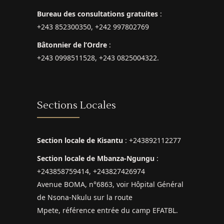
Bureau des consultations gratuites
:
+243 852300350, +242 997802769
Bâtonnier de l’Ordre
:
+243 0998511528, +243 0825004322.
Sections Locales
Section locale de Kisantu
: +243892112277
Section locale de Mbanza-Ngungu
:
+243858759414, +243827426974
Avenue BOMA, n°6863, voir Hôpital Général
de Nsona-Nkulu sur la route
Mpete, référence entrée du camp EFATBL.