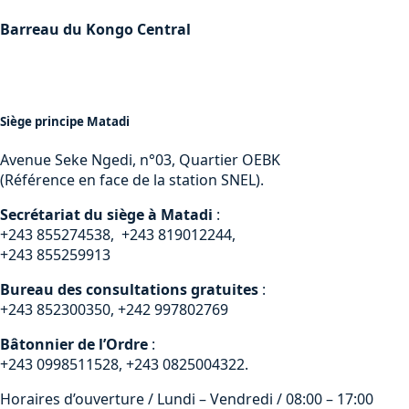
Barreau du Kongo Central
Siège principe Matadi
Avenue Seke Ngedi, n°03, Quartier OEBK
(Référence en face de la station SNEL).
Secrétariat du siège à Matadi
:
+243 855274538, +243 819012244,
+243 855259913
Bureau des consultations gratuites
:
+243 852300350, +242 997802769
Bâtonnier de l’Ordre
:
+243 0998511528, +243 0825004322.
Horaires d’ouverture / Lundi – Vendredi / 08:00 – 17:00