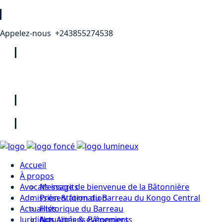
Appelez-nous +243855274538
Accueil
À propos
Avocats inscrits
Message de bienvenue de la Bâtonnière
Admission & formation
Présentation du Barreau du Kongo Central
Actualités
Historique du Barreau
Juridique
Nos Anciens Bâtonniers
Actualités & événements