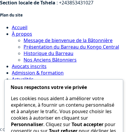
Section locale de Tshela
: +243853431027
Plan du site
Accueil
À propos
Message de bienvenue de la Bâtonnière
Présentation du Barreau du Kongo Central
Historique du Barreau
Nos Anciens Bâtonniers
Avocats inscrits
Admission & formation
Actualités
Actualités & événements
Nous respectons votre vie privée
Communiqués du Conseil de l’Ordre
Les cookies nous aident à améliorer votre
Galerie photos et vidéos
expérience, à fournir un contenu personnalisé
Juridique
et à analyser le trafic. Vous pouvez choisir les
Contactez-nous
cookies à autoriser en cliquant sur
MonBarreau
Personnaliser
. Cliquez sur
Tout accepter
pour
COPYRIGHTS 2025 © Barreau du Kongo Central
consentir ou sur
Tout refuser
pour décliner les