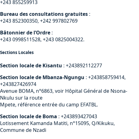
+243 855259913
Bureau des consultations gratuites
:
+243 852300350, +242 997802769
Bâtonnier de l’Ordre
:
+243 0998511528, +243 0825004322.
Sections Locales
Section locale de Kisantu
: +243892112277
Section locale de Mbanza-Ngungu
: +243858759414,
+243827426974
Avenue BOMA, n°6863, voir Hôpital Général de Nsona-
Nkulu sur la route
Mpete, référence entrée du camp EFATBL.
Section locale de Boma
: +243893427043
Lotissement Kamanda Matiti, n°15095, Q/Kikuku,
Commune de Nzadi