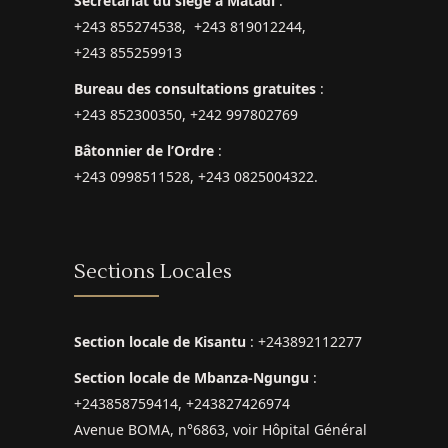
Secrétariat du siège à Matadi
:
+243 855274538, +243 819012244,
+243 855259913
Bureau des consultations gratuites
:
+243 852300350, +242 997802769
Bâtonnier de l’Ordre
:
+243 0998511528, +243 0825004322.
Sections Locales
Section locale de Kisantu
: +243892112277
Section locale de Mbanza-Ngungu
:
+243858759414, +243827426974
Avenue BOMA, n°6863, voir Hôpital Général