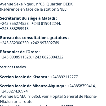
Avenue Seke Ngedi, n°03, Quartier OEBK
(Référence en face de la station SNEL).
Secrétariat du siège à Matadi
:
+243 855274538, +243 819012244,
+243 855259913
Bureau des consultations gratuites
:
+243 852300350, +242 997802769
Bâtonnier de l’Ordre
:
+243 0998511528, +243 0825004322.
Sections Locales
Section locale de Kisantu
: +243892112277
Section locale de Mbanza-Ngungu
: +243858759414,
+243827426974
Avenue BOMA, n°6863, voir Hôpital Général de Nsona-
Nkulu sur la route