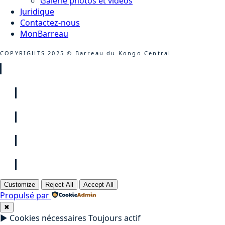
Galerie photos et vidéos
Juridique
Contactez-nous
MonBarreau
COPYRIGHTS 2025 © Barreau du Kongo Central
Customize
Reject All
Accept All
Propulsé par
✖
►
Cookies nécessaires
Toujours actif