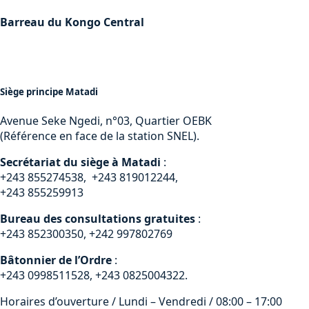
Barreau du Kongo Central
Siège principe Matadi
Avenue Seke Ngedi, n°03, Quartier OEBK
(Référence en face de la station SNEL).
Secrétariat du siège à Matadi
:
+243 855274538, +243 819012244,
+243 855259913
Bureau des consultations gratuites
:
+243 852300350, +242 997802769
Bâtonnier de l’Ordre
:
+243 0998511528, +243 0825004322.
Horaires d’ouverture / Lundi – Vendredi / 08:00 – 17:00