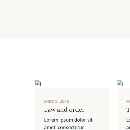
Mars 9, 2018
M
Law and order
T
Lorem ipsum dolor sit
L
amet, consectetur
a