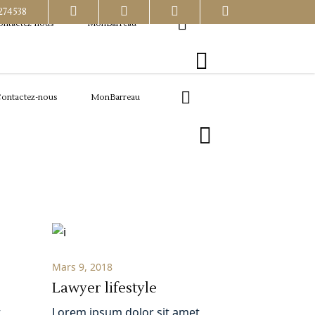
274538
ontactez-nous
MonBarreau
ontactez-nous
MonBarreau
Mars 9, 2018
Lawyer lifestyle
,
Lorem ipsum dolor sit amet,