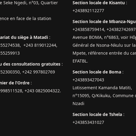
 Seke Ngedi, n°03, Quartier
Section locale de Kisantu
:
+243892112277
ence en face de la station
Section locale de Mbanza-Ng
+243858759414, +24382742697
ariat du siège à Matadi
:
Avenue BOMA, n°6863, voir Hôp
855274538, +243 819012244,
Général de Nsona-Nkulu sur la
855259913
Mpete, référence entrée du c
EFATBL.
 des consultations gratuites
:
852300350, +242 997802769
Section locale de Boma
:
+243893427043
ier de l’Ordre
:
Lotissement Kamanda Matiti,
0998511528, +243 0825004322.
n°15095, Q/Kikuku, Commune 
Nzadi
Section locale de Tshela
:
+243853431027