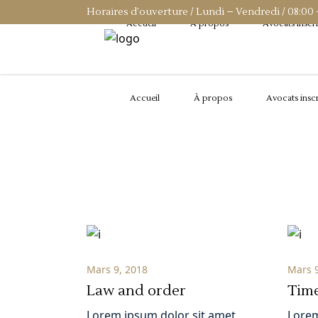
Horaires d’ouverture / Lundi – Vendredi / 08:00 
Accueil
À propos
Avocats inscri
Accueil
À propos
Avocats inscr
Mars 9, 2018
Mars 9
Law and order
Time
Lorem ipsum dolor sit amet,
Lorem