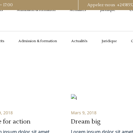
– 17:00
Appelez-nous +243855
ts
Admission & formation
Actualités
Juridique
C
its
Admission & formation
Actualités
Juridique
C
, 2018
Mars 9, 2018
 for action
Dream big
 ipsum dolor sit amet,
Lorem ipsum dolor sit amet