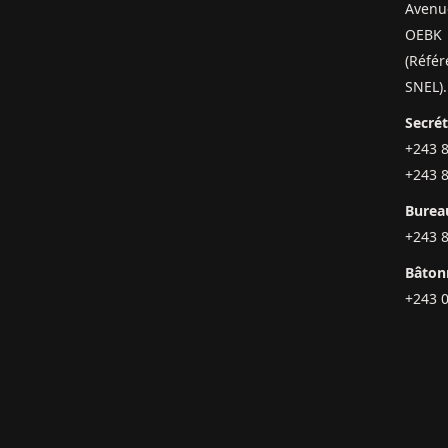
Avenue
OEBK
(Référ
SNEL).
Secrét
+243 
+243 
Bureau
+243 
Bâtonn
+243 